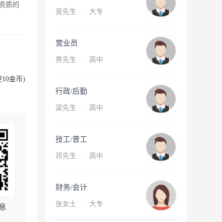
资质的
吴先生
·
大专
营业员
男先生
·
高中
10金币)
行政/后勤
梁先生
·
高中
技工/普工
邓先生
·
高中
财务/会计
张女士
·
大专
息