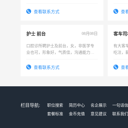
好。薪资：4500-7000元，标准八人间住
宿，免费发放劳保用品，两班倒，每月
查看联系方式
查
25号准时发放工资，工作时间10小时
护士 前台
08月08日
客车司
口腔诊所聘护士及前台，女，非医学专
有大客
业也可，形象好，气质佳，沟通能力
吃注，
强。面试，周日休息。
查看联系方式
查
栏目导航:
职位搜索
简历中心
名企展示
一句话
套餐标准
金币充值
意见建议
联系我