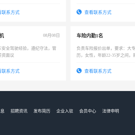
作时间每天8小时，待遇优厚。
看联系方式
查看联系方式
机
08月08日
车险内勤1名
车安全驾驶经验，遵纪守法，管
负责车险报价出单，要求：大
薪资面议
历，女性，年龄22-35岁之间
操作，工作态度认真，具有团
试用期1-3个月，转正后交纳五
看联系方式
查看联系方式
信息
招聘资讯
发布简历
企业入驻
会员中心
法律申明
们