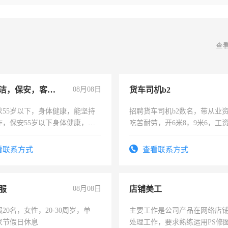
查
急招保洁，保安，客服，工程
08月08日
货车司机b2
求55岁以下，身体健康，能坚持
招聘货车司机b2数名，带从业
作，保安55岁以下身体健康，有
吃苦耐劳，开6米8，9米6，工
形象端庄，遵纪守法，无犯罪记
服要求45岁以下高中以上文化，
看联系方式
查看联系方式
工作认真，性格开朗有良好沟通
工程，懂水电维修。
服
08月08日
店铺美工
20名，女性，20-30周岁，单
主要工作是公司产品在网络店
家节假日休息
处理工作，要求熟练运用PS修图