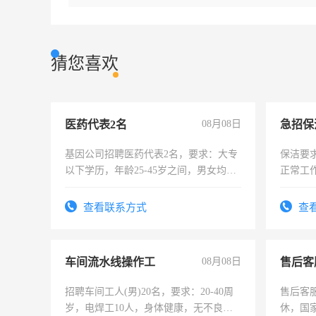
猜您喜欢
医药代表2名
08月08日
基因公司招聘医药代表2名，要求：大专
保洁要
以下学历，年龄25-45岁之间，男女均
正常工
可，需要具有营销经验，从事过医药代
责任心
表或者有医学资质的优先，底薪+绩效，
录，客
查看联系方式
查
交五险。
懂电脑
能力，
车间流水线操作工
08月08日
售后客
招聘车间工人(男)20名，要求：20-40周
售后客服
岁，电焊工10人，身体健康，无不良嗜
休，国