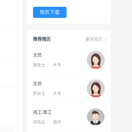
简历下载
推荐简历
更多简历
文员
张女士
·
大专
文员
罗女士
·
大专
技工/普工
邓先生
·
高中