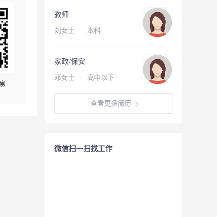
教师
刘女士
·
本科
家政/保安
邓女士
·
高中以下
息
查看更多简历
微信扫一扫找工作