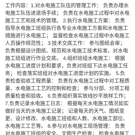
工作内容：1.对水电施工队伍的管理工作： 负责办理水
电施工队伍进退场手续； 负责在水电施工过程中对水电
施工工艺和技术的管理。 2.执行水电施工方案： 负责
指导水电施工班组执行各专业水电施工方案和水电施工
措施进行水电施工； 监督检查水电施工过程中水电施工
人员操作规范性； 3.技术交底工作： 参与图纸会审；
负责根据设计图纸、规范和水电施工技术标准，对水电
施工班组进行作业交底。 4.组织班组水电施工： 根据
水电施工进度计划和要求，负责对班组下达水电施工任
务； 检查落实班组对水电施工进度计划的实施。 5.负
责检查验收工程质量： 负责在水电施工过程中对工程质
量、水电施工工艺的控制和检查； 参与分部、分项工程
质量检查和验收。 6.负责组织落实放线抄平放样工作；
7.负责记录水电施工日志： 根据每天水电施工情况如实
做好当天的水电施工记录； 记录每天的天气、图纸变
更、设计修改、水电施工班组和人数、水电施工部位、
水电施工工艺等。 8.参与对水电施工现场管理： 负责
对水电施工班组的安全、文明生产检查； 检查水电施工