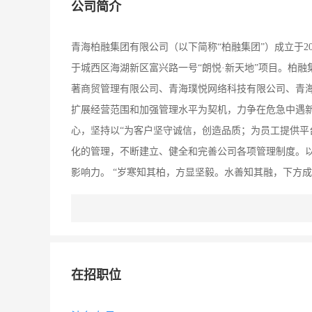
公司简介
青海柏融集团有限公司（以下简称“柏融集团”）成立于2
于城西区海湖新区富兴路一号“朗悦·新天地”项目。柏
著商贸管理有限公司、青海璞悦网络科技有限公司、青
扩展经营范围和加强管理水平为契机，力争在危急中遇新
心，坚持以“为客户坚守诚信，创造品质；为员工提供平
化的管理，不断建立、健全和完善公司各项管理制度。
影响力。 “岁寒知其柏，方显坚毅。水善知其融，下方
成长力的企业，为吸纳更多优秀的职场精英，柏融集团
了可长期发展的创业平台。同时在发展过程当中曾获得“
工作达标单位、”等荣誉称号。
在招职位