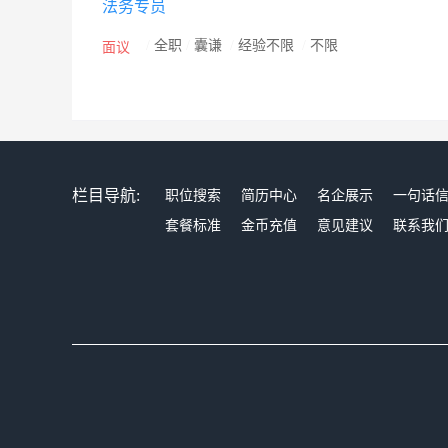
法务专员
/
全职
/
囊谦
/
经验不限
/
不限
面议
栏目导航:
职位搜索
简历中心
名企展示
一句话
套餐标准
金币充值
意见建议
联系我