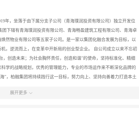
019年，坐落于由下属分支子公司（青海璞润投资有限公司）独立开发位
融集团下辖有青海璞润投资有限公司、青海畅盈建筑工程有限公司、青海卓
海焕然物业有限公司等五家子公司。是一家以集团化融合发展为目标，以
机，逆流而上，在变革中开新局的创业型企业。 自公司成立以来不忘初
台，创造未来；为社会胸怀责任，创造和谐”的使命，坚持标准化、精细
以科学的战略规划，优秀的管理能力，专业的市场运作来不断深化品牌的
成海”，柏融集团将持续践行这一目标，努力向上、坚持向善着力打造本土
不断提升，始终把员工成长、利益及荣誉放在首位，为更多职场精英提供
展开更多
城中区2019年度非公精进工作先进单位、城中区创建民族团结进步先进区